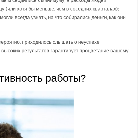
имым сводились к минимуму, а расходы людей
у (или хотя бы меньше, чем в соседних кварталах);
могли всегда узнать, на что собирались деньги, как они
, вероятно, приходилось слышать о неуспехе
высоких результатов гарантирует процветание вашему
тивность работы?