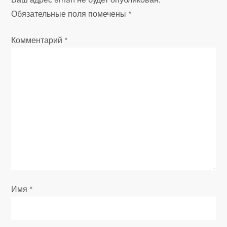
и
Обязательные поля помечены
*
я
Комментарий
*
п
о
з
а
п
и
Имя
*
с