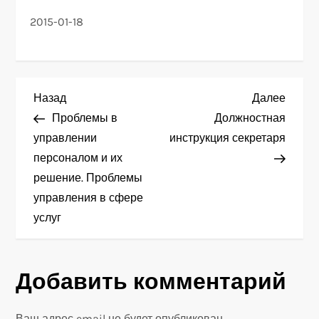
2015-01-18
Н
Предыдущая
След
Назад
Далее
запись
запис
Проблемы в
Должностная
а
управлении
инструкция секретаря
персоналом и их
в
решение. Проблемы
и
управления в сфере
услуг
г
а
Добавить комментарий
ц
Ваш адрес email не будет опубликован.